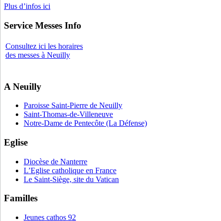
Plus d’infos ici
Service Messes Info
Consultez ici les horaires
des messes à Neuilly
A Neuilly
Paroisse Saint-Pierre de Neuilly
Saint-Thomas-de-Villeneuve
Notre-Dame de Pentecôte (La Défense)
Eglise
Diocèse de Nanterre
L’Eglise catholique en France
Le Saint-Siège, site du Vatican
Familles
Jeunes cathos 92