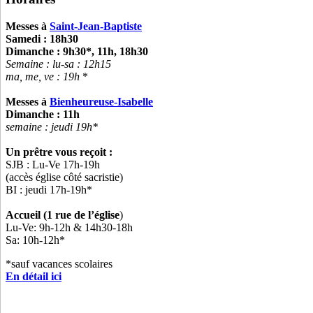
Messes à
Saint-Jean-Baptiste
Samedi : 18h30
Dimanche : 9h30*, 11h, 18h30
Semaine : lu-sa :
12h15
ma, me, ve : 19h
*
Messes à
Bienheureuse-Isabelle
Dimanche : 11h
semaine : jeudi 19h*
Un prêtre vous reçoit :
SJB : Lu-Ve 17h-19h
(accès église côté sacristie)
BI : jeudi 17h-19h*
Accueil (1 rue de l’église
)
Lu-Ve: 9h-12h & 14h30-18h
Sa: 10h-12h*
*sauf vacances scolaires
En détail ici