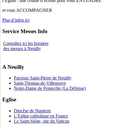
l’Eglise : une cellule d’écoute pour vous ENTENDRE
et vous ACCOMPAGNER
Plus d’infos ici
Service Messes Info
Consultez ici les horaires
des messes à Neuilly
A Neuilly
Paroisse Saint-Pierre de Neuilly
Saint-Thomas-de-Villeneuve
Notre-Dame de Pentecôte (La Défense)
Eglise
Diocèse de Nanterre
L’Eglise catholique en France
Le Saint-Siège, site du Vatican