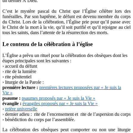
un dernier À Dieu.
C’est le mystère pascal du Christ que l’Église célèbre lors des
funérailles. Par son baptême, le défunt est devenu membre du corps
du Christ. Lors de la célébration, l’Église prie pour qu’il passe avec
le Christ de la mort à la vie, qu’il soit purifié et qu’il rejoigne au ciel
tous les saints, dans l’attente de la résurrection des morts.
Le contenu de la célébration à l’église
L’Église a prévu un rituel pour la célébration des obsèques dont les
étapes principales sont les suivantes :
› accueil du défunt
› rite de la lumière
› rite pénitentiel
› liturgie de la Parole :
première lecture :
premières lectures proposées par « Je suis la
Vie »
psaume :
psaumes proposés par « Je suis la Vie »
évangile :
évangiles proposés par « Je suis la Vie »
›
prière universelle
› dernier adieu : rite de l’encensement et rite de l’aspersion du corps
› bénédiction du corps par l’assemblée.
La célébration des obsèques peut comporter ou non une liturgie