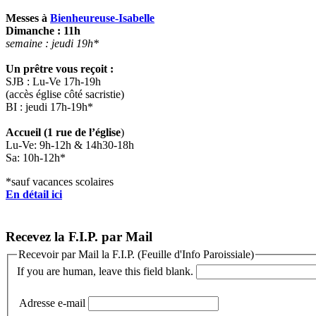
Messes à
Bienheureuse-Isabelle
Dimanche : 11h
semaine : jeudi 19h*
Un prêtre vous reçoit :
SJB : Lu-Ve 17h-19h
(accès église côté sacristie)
BI : jeudi 17h-19h*
Accueil (1 rue de l’église
)
Lu-Ve: 9h-12h & 14h30-18h
Sa: 10h-12h*
*sauf vacances scolaires
En détail ici
Recevez la F.I.P. par Mail
Recevoir par Mail la F.I.P. (Feuille d'Info Paroissiale)
If you are human, leave this field blank.
Adresse e-mail