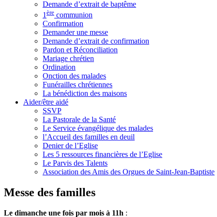
Demande d’extrait de baptême
ère
1
communion
Confirmation
Demander une messe
Demande d’extrait de confirmation
Pardon et Réconciliation
Mariage chrétien
Ordination
Onction des malades
Funérailles chrétiennes
La bénédiction des maisons
Aider/être aidé
SSVP
La Pastorale de la Santé
Le Service évangélique des malades
l’Accueil des familles en deuil
Denier de l’Eglise
Les 5 ressources financières de l’Eglise
Le Parvis des Talents
Association des Amis des Orgues de Saint-Jean-Baptiste
Messe des familles
Le dimanche une fois par mois à 11h
: