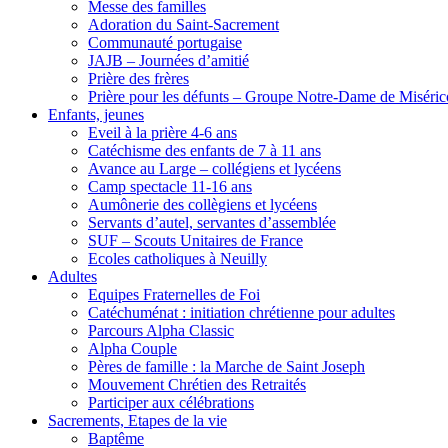
Messe des familles
Adoration du Saint-Sacrement
Communauté portugaise
JAJB – Journées d’amitié
Prière des frères
Prière pour les défunts – Groupe Notre-Dame de Miséric
Enfants, jeunes
Eveil à la prière 4-6 ans
Catéchisme des enfants de 7 à 11 ans
Avance au Large – collégiens et lycéens
Camp spectacle 11-16 ans
Aumônerie des collègiens et lycéens
Servants d’autel, servantes d’assemblée
SUF – Scouts Unitaires de France
Ecoles catholiques à Neuilly
Adultes
Equipes Fraternelles de Foi
Catéchuménat : initiation chrétienne pour adultes
Parcours Alpha Classic
Alpha Couple
Pères de famille : la Marche de Saint Joseph
Mouvement Chrétien des Retraités
Participer aux célébrations
Sacrements, Etapes de la vie
Baptême